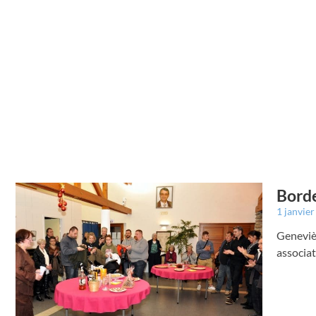
Borde
1 janvie
Genevièv
associat