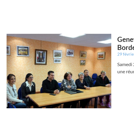
Genev
Borde
29 févri
Samedi 2
une réun