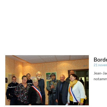
Borde
21 nove
Jean-Jac
notammen