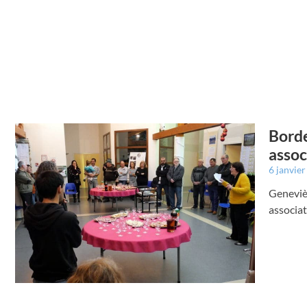
Borde
assoc
6 janvie
Geneviè
associat