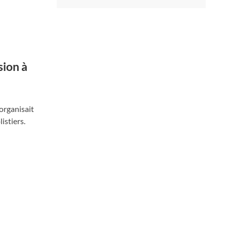
sion à
organisait
istiers.