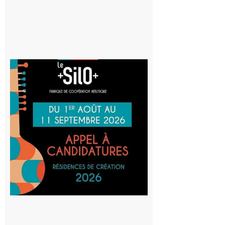
Aurignac
: La
Cafetière
participe
au projet
Musiques
actuelles
et Tiers-
lieux,
avec le
SilO
8 août 2026