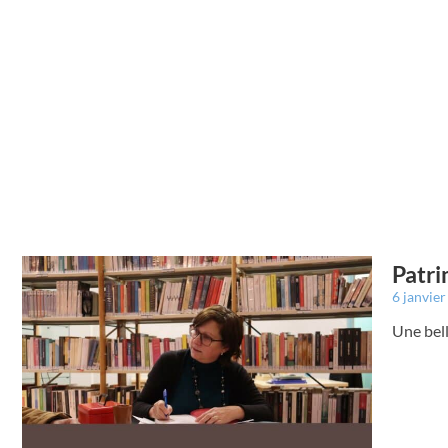
Patri
6 janvie
Une bell