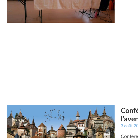
Confé
l’ave
3 août 2
Conféren