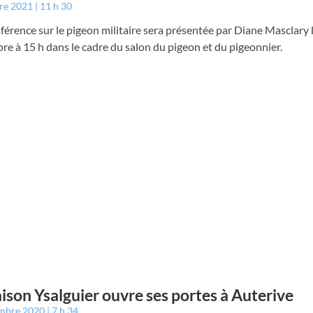
bre 2021
11 h 30
érence sur le pigeon militaire sera présentée par Diane Masclary
re à 15 h dans le cadre du salon du pigeon et du pigeonnier.
ison Ysalguier ouvre ses portes à Auterive
embre 2020
7 h 34