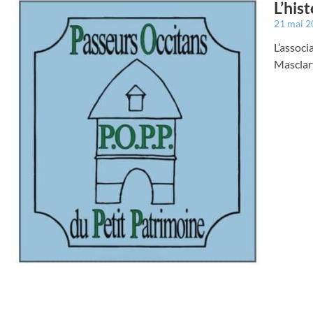
L’his
21 mai 
L’associ
Masclary