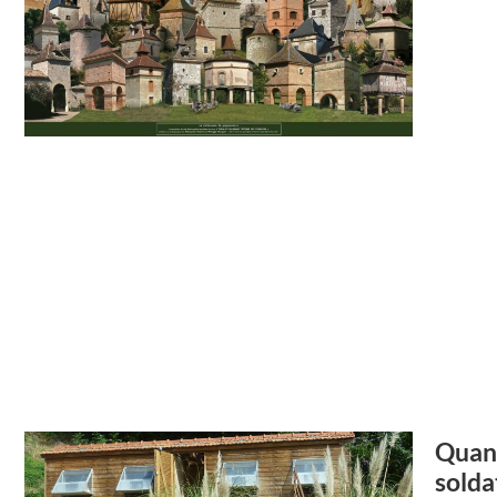
Quand
solda