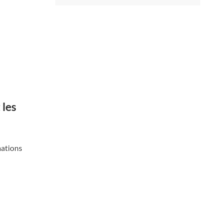
 les
mations