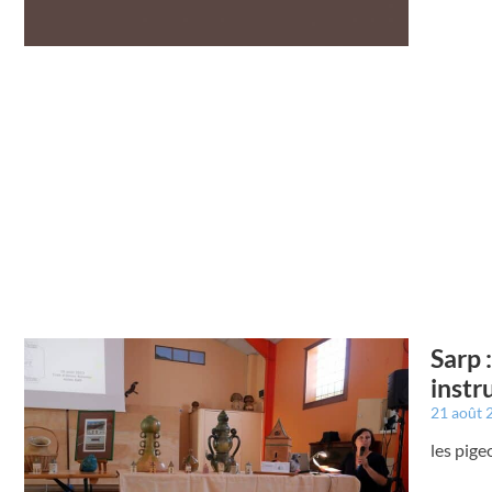
Sarp 
instr
21 août
les pige