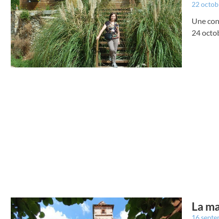
22 octo
Une conf
24 octob
La ma
16 sept