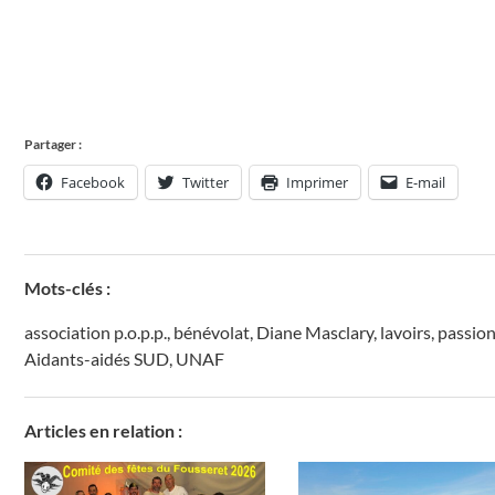
Partager :
Facebook
Twitter
Imprimer
E-mail
Mots-clés :
association p.o.p.p.
,
bénévolat
,
Diane Masclary
,
lavoirs
,
passio
Aidants-aidés SUD
,
UNAF
Articles en relation :