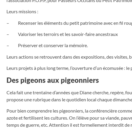
l’association P.O.P.P, pour Passeurs Occitans du Petit Patrimoi
Leurs missions :
– Recenser les éléments du petit patrimoine avec en fil roug
– Valoriser les terroirs et les savoir-faire ancestraux
– Préserver et conserver la mémoire.
Leurs actions se retrouvent dans des expositions, des visites, 
Leurs projets à plus long terme, l’ouverture d’un écomusée : le 
Des pigeons aux pigeonniers
Cela fait une trentaine d’années que Diane cherche, repère, fo
propose une rubrique dans le quotidien local chaque dimanch
Pour bien comprendre les pigeonniers, la conférencière commen
azote et fertilisent les cultures. On l’élève pour sa viande, pa
temps de guerre, etc. Attention il est formellement interdit de n