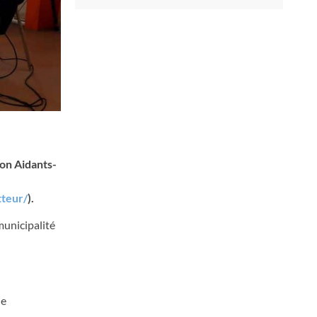
ion Aidants-
tteur/
).
municipalité
de