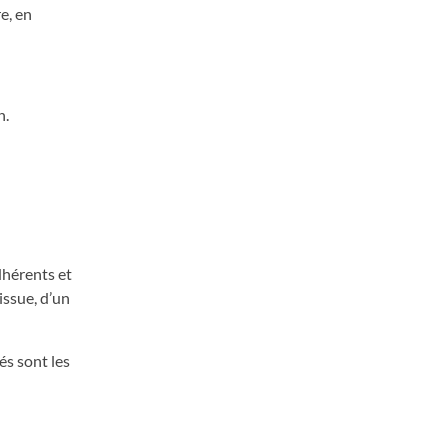
e, en
n.
dhérents et
issue, d’un
és sont les