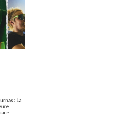
rnas : La
heure
pace