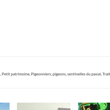
n
,
Petit patrimoine
,
Pigeonniers
,
pigeons
,
sentinelles du passé
,
Trai