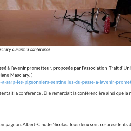
clary durant la conférence
ssé à l’avenir prometteur, proposée par l’association Trait d’Un
iane Masclary.(
a-sarp-les-pigeonniers-sentinelles-du-passe-a-lavenir-prome
ntait la conférence . Elle remerciait la conférencière ainsi que la 
ompagnon, Albert-Claude Nicolas. Tous deux sont co-présidents 