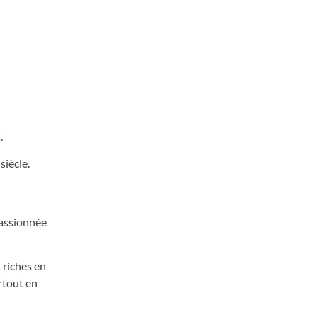
.
siècle.
passionnée
 riches en
urtout en