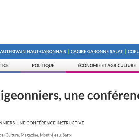
 AUTERIVAIN HAUT-GARONNAIS
CAGIRE GARONNE SALAT
COEU
STICE
POLITIQUE
ÉCONOMIE ET AGRICULTURE
pigeonniers, une conféren
ONNIERS, UNE CONFÉRENCE INSTRUCTIVE
ce
,
Culture
,
Magazine
,
Montréjeau
,
Sarp