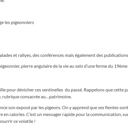
ne.
e les pigeonniers
balades et rallyes, des conférences mais également des publications
pigeonnier, pierre angulaire de la vie au sein d’une ferme du 19ème 
uille pour dénicher ces sentinelles du passé. Rappelons que cette 
e, rubrique consacrée au…patrimoine.
ce son exposé par les pigeons. On y apprend que ses fientes sont
uvre en calories. C’est un messager rapide pour la communication, s
ourrir ce volatile !