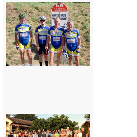
Montréjeau
: Les sorties
du
Montréjeau
cyclo club
8 août 2026
Saint-
Araille :
la
dernière