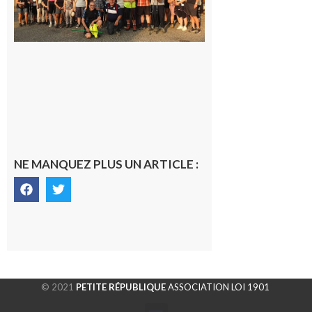
rando à
la
fraîche
de la
saison
était à
Cazac
8 août
2026
NE MANQUEZ PLUS UN ARTICLE :
© 2021
PETITE RÉPUBLIQUE
ASSOCIATION LOI 1901