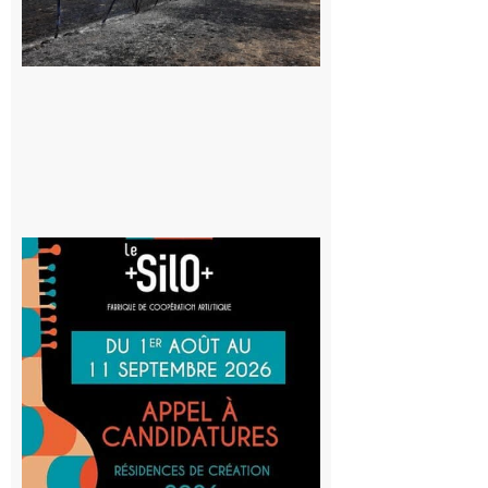
appelle à la
vigilance face
au risque
d’incendie
8 août 2026
Aurignac
: La
Cafetière
participe
au projet
Musiques
actuelles
et Tiers-
lieux,
avec le
SilO
8 août 2026