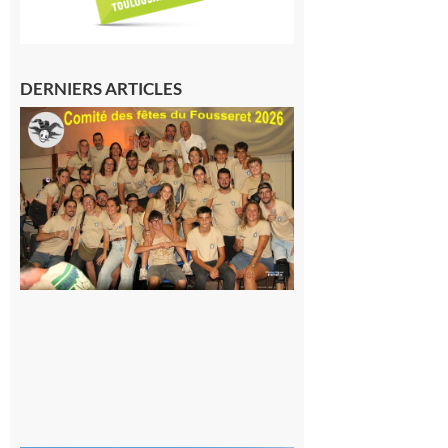
DERNIERS ARTICLES
Le
Fousseret :
la Fête de
la Saint-
Pierre est
terminée,
les Vikings
sont
rentrés
chez eux
6 août 2026