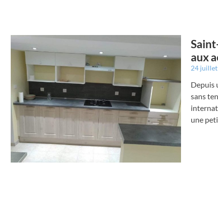
Saint
aux a
24 juille
Depuis u
sans ten
internat
une peti