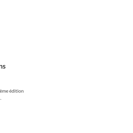
ns
3ème édition
.