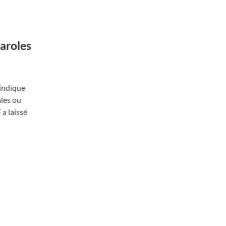
aroles
’indique
ales ou
a laissé