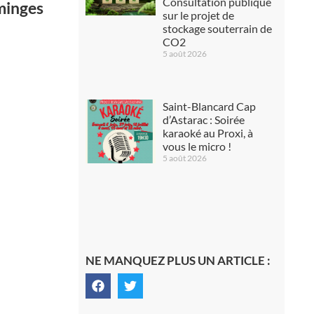
Consultation publique
minges
sur le projet de
stockage souterrain de
CO2
5 août 2026
Saint-Blancard Cap
d’Astarac : Soirée
karaoké au Proxi, à
vous le micro !
5 août 2026
NE MANQUEZ PLUS UN ARTICLE :