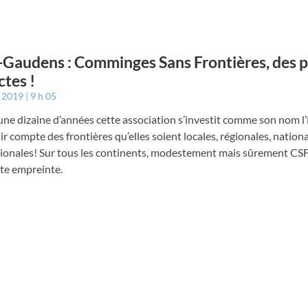
-Gaudens : Comminges Sans Frontières, des p
ctes !
t 2019
9 h 05
ne dizaine d’années cette association s’investit comme son nom l
ir compte des frontières qu’elles soient locales, régionales, nation
ionales! Sur tous les continents, modestement mais sûrement CSF 
te empreinte.