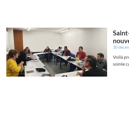
Saint
nouve
30 déce
Voilà pr
soirée c