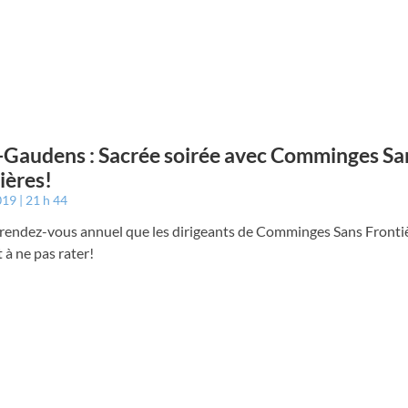
-Gaudens : Sacrée soirée avec Comminges Sa
ières!
2019
21 h 44
n rendez-vous annuel que les dirigeants de Comminges Sans Fronti
 à ne pas rater!