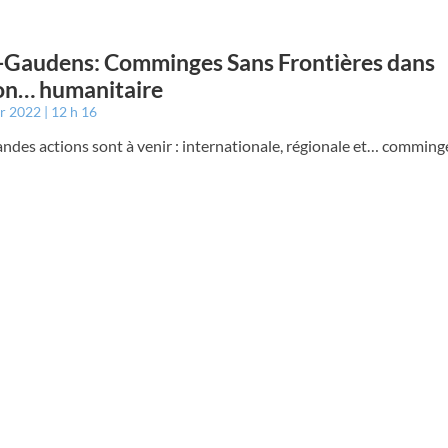
-Gaudens: Comminges Sans Frontières dans
ion… humanitaire
er 2022
12 h 16
andes actions sont à venir : internationale, régionale et… comming