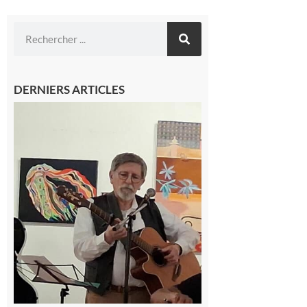
DERNIERS ARTICLES
Saint-Frajou
: La
composition
musicale par
ordinateur à
la portée de
tous
6 août 2026