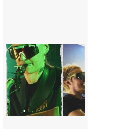
Cassagnabère-
Tournas : La
Pistouflerie à
l’heure
cosmique avec
Space
Meringue
6 août 2026