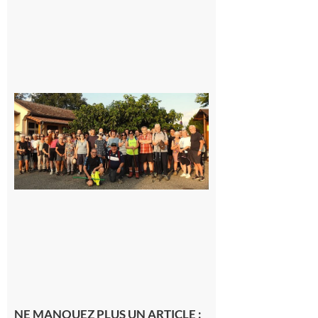
Saint-
Araille :
la
dernière
rando à
la
fraîche
de la
saison
était à
Cazac
8 août
2026
NE MANQUEZ PLUS UN ARTICLE :