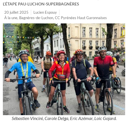
L’ÉTAPE PAU-LUCHON-SUPERBAGNÈRES
20 juillet 2025
Lucien Espouy
À la une
,
Bagnères-de-Luchon
,
CC Pyrénées Haut Garonnaises
Sébastien Vincini, Carole Delga, Eric Azémar, Loic Gojard.