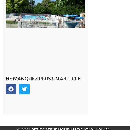
nocturne à
la piscine
municipale
de Rieux-
Volvestre.
7 août 2026
NE MANQUEZ PLUS UN ARTICLE :
© 2021
PETITE RÉPUBLIQUE
ASSOCIATION LOI 1901