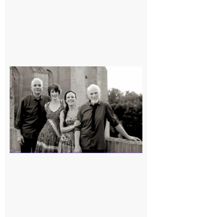
Rieux-
Volvestre
« Canaletto »
en concert !
7 août 2026