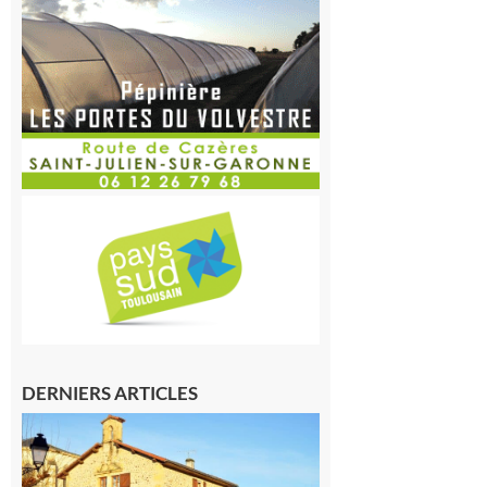
DERNIERS ARTICLES
Franquevielle
: La fête au
village !
7 août 2026