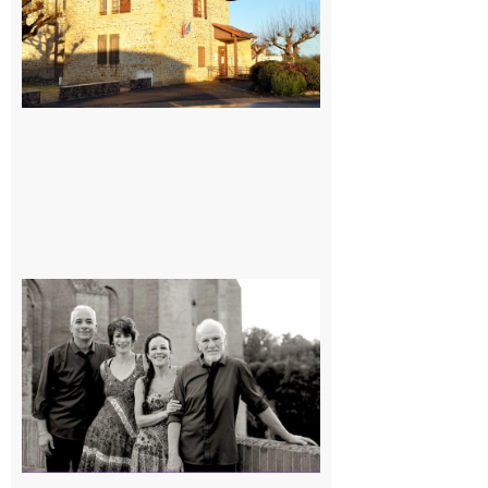
Rieux-
Volvestre
« Canaletto »
en concert !
7 août 2026