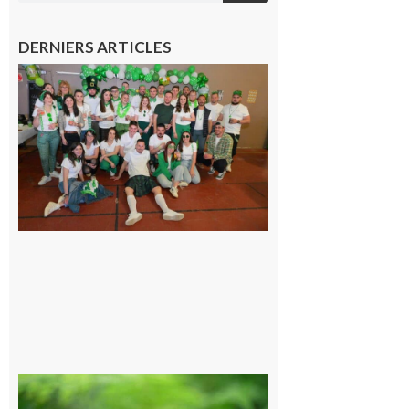
DERNIERS ARTICLES
Boulogne-
sur-Gesse :
Quatre jours
de fête avec
le Comité, un
programme
exceptionnel
6 août 2026
Comminges
et Piémont