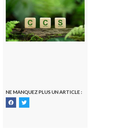
Pyrénéen :
Consultation
publique sur
le projet de
stockage
souterrain
de CO2
5 août 2026
NE MANQUEZ PLUS UN ARTICLE :