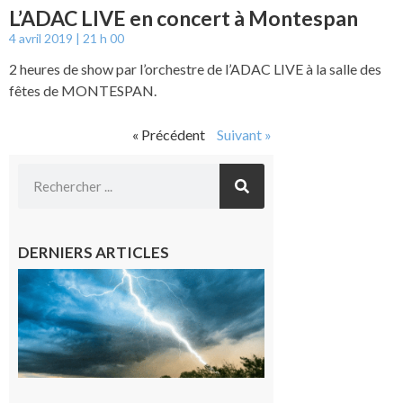
L’ADAC LIVE en concert à Montespan
4 avril 2019
21 h 00
2 heures de show par l’orchestre de l’ADAC LIVE à la salle des
fêtes de MONTESPAN.
« Précédent
Suivant »
DERNIERS ARTICLES
09/08/26 :
Vigilance
météorologique
orange pour
orages sur le
département de
la Haute-
Garonne