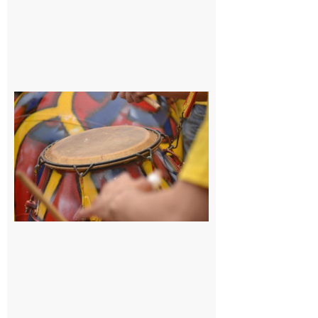
9 août 2026
Latoue :
Initiation
à la
batucada,
pour
apprendre
les
rythmes
brésiliens
avec
Lacunapa
9 août 2026