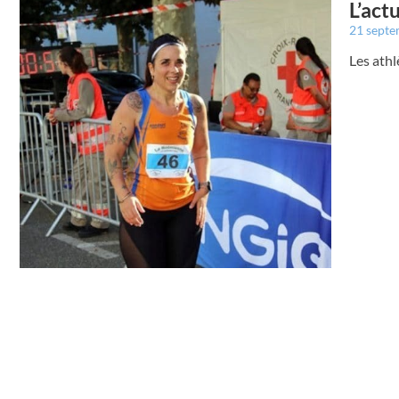
L’act
21 sept
Les ath