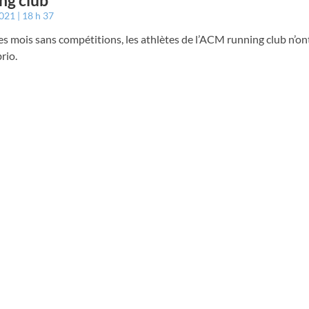
ng club
2021
18 h 37
s mois sans compétitions, les athlètes de l’ACM running club n’on
brio.