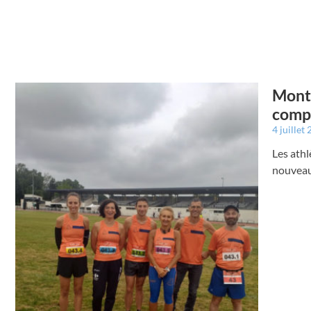
Montr
compé
4 juillet
Les athl
nouveau