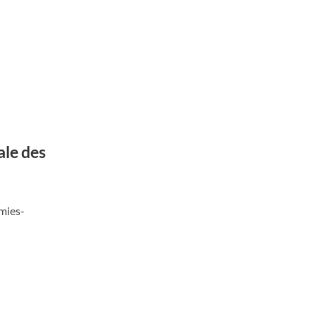
ale des
mies-