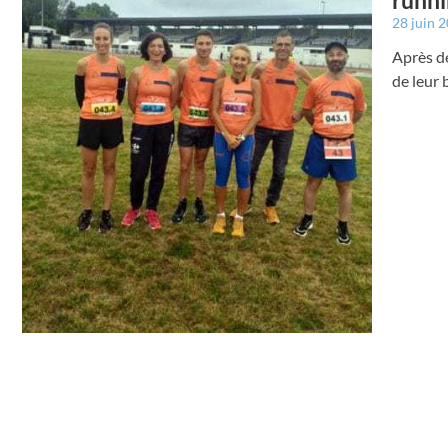
runni
28 juin 
Après de
de leur 