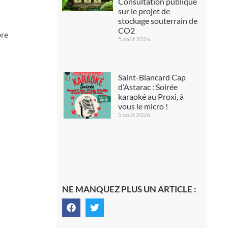
Consultation publique
sur le projet de
stockage souterrain de
CO2
bre
5 août 2026
Saint-Blancard Cap
d’Astarac : Soirée
karaoké au Proxi, à
vous le micro !
5 août 2026
NE MANQUEZ PLUS UN ARTICLE :