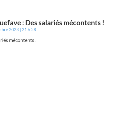
efave : Des salariés mécontents !
mbre 2023
21 h 28
riés mécontents !