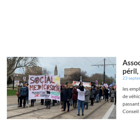
Assoc
péril
23 sept
les emp
de véhic
passant 
Conseil 