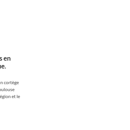
s en
ue.
un cortège
Toulouse
égion et le