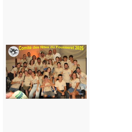
peur, avec
la Maison
de la
Famille
itinérante
7 août 2026
Le
Fousseret :
la Fête de
la Saint-
Pierre est
terminée,
les Vikings
sont
rentrés
chez eux
6 août 2026