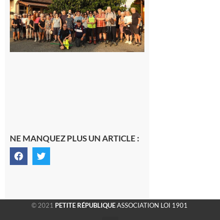
la
dernière
rando à
la
fraîche
de la
saison
était à
Cazac
8 août
2026
NE MANQUEZ PLUS UN ARTICLE :
© 2021
PETITE RÉPUBLIQUE
ASSOCIATION LOI 1901