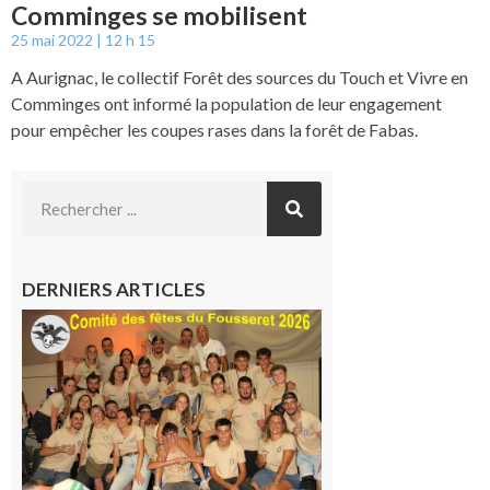
Comminges se mobilisent
25 mai 2022
12 h 15
A Aurignac, le collectif Forêt des sources du Touch et Vivre en
Comminges ont informé la population de leur engagement
pour empêcher les coupes rases dans la forêt de Fabas.
DERNIERS ARTICLES
Le
Fousseret :
la Fête de
la Saint-
Pierre est
terminée,
les Vikings
sont
rentrés