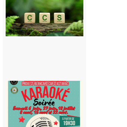
Consultation
publique sur
le projet de
stockage
souterrain
de CO2
5 août 2026
Saint-
Blancard
Cap
d’Astarac
: Soirée
karaoké
au Proxi,
à vous le
micro !