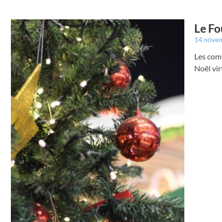
Le Fo
14 nove
Les com
Noël vir