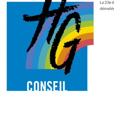
La 23e é
dématéri