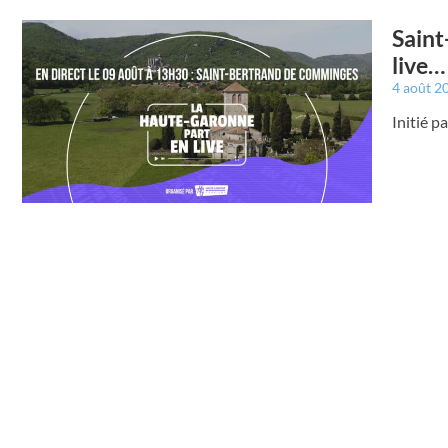
Saint
live…
4 août 2
Initié 