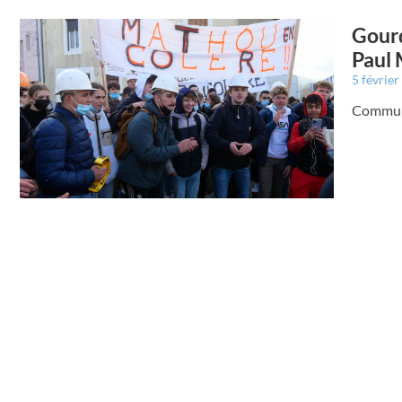
Gourd
Paul
5 févrie
Communi