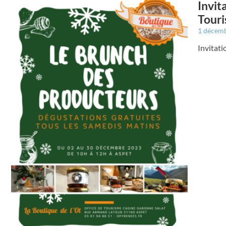
Invit
Tour
1 décem
Invitat