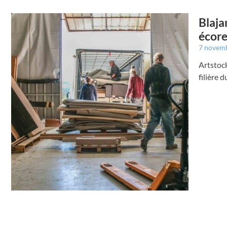
Blaja
écor
7 novem
Artstock
filière 