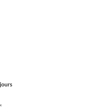
jours
x