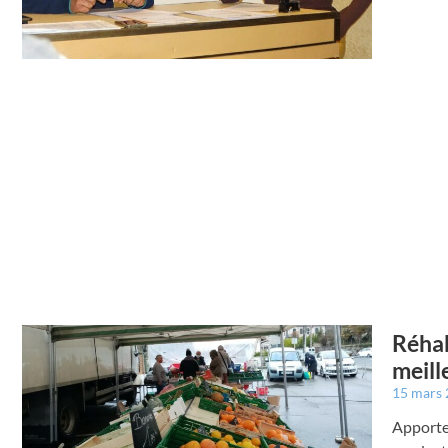
Réhab
meill
15 mars
Apporte