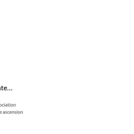
onte…
sociation
ne ascension