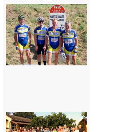
Montréjeau
: Les sorties
du
Montréjeau
cyclo club
8 août 2026
Saint-
Araille :
la
dernière