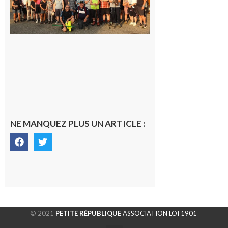
rando à
la
fraîche
de la
saison
était à
Cazac
8 août
2026
NE MANQUEZ PLUS UN ARTICLE :
© 2021
PETITE RÉPUBLIQUE
ASSOCIATION LOI 1901