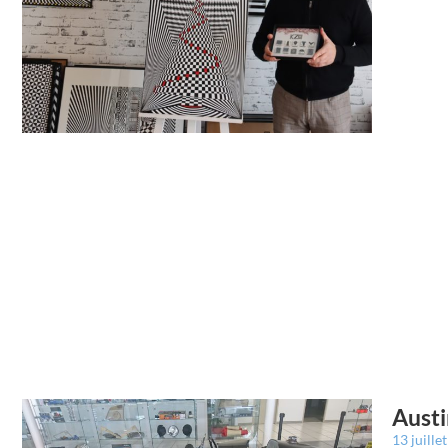
Austi
13 juille