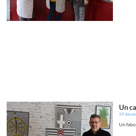
Un ca
29 déce
Un fabop