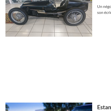
Un négoc
son écri
Estan