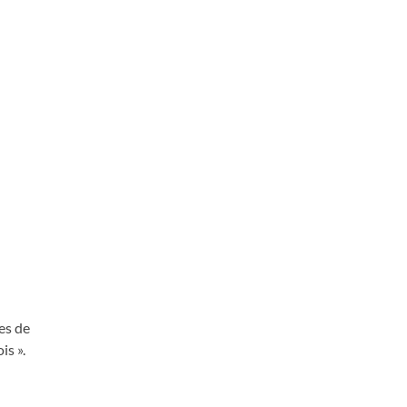
es de
is ».