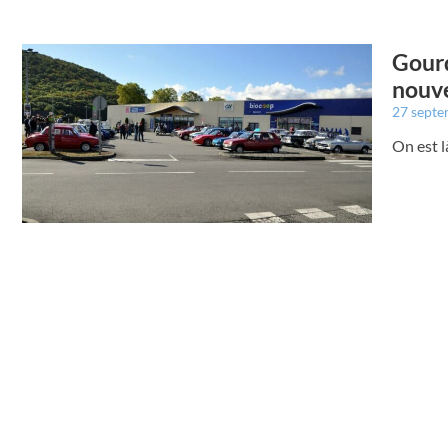
Gourd
nouve
27 sept
On est l