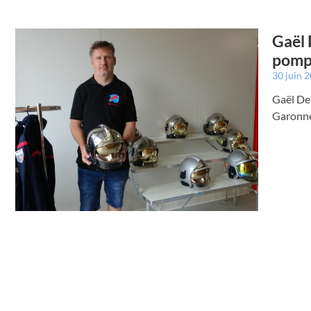
Gaël 
pompi
30 juin 
Gaël De
Garonn