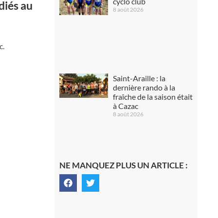
cyclo club
diés au
8 août 2026
c.
Saint-Araille : la
dernière rando à la
fraîche de la saison était
à Cazac
8 août 2026
NE MANQUEZ PLUS UN ARTICLE :