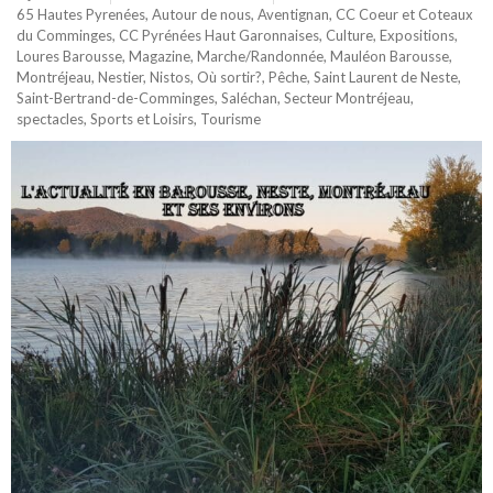
65 Hautes Pyrenées
,
Autour de nous
,
Aventignan
,
CC Coeur et Coteaux
du Comminges
,
CC Pyrénées Haut Garonnaises
,
Culture
,
Expositions
,
Loures Barousse
,
Magazine
,
Marche/Randonnée
,
Mauléon Barousse
,
Montréjeau
,
Nestier
,
Nistos
,
Où sortir?
,
Pêche
,
Saint Laurent de Neste
,
Saint-Bertrand-de-Comminges
,
Saléchan
,
Secteur Montréjeau
,
spectacles
,
Sports et Loisirs
,
Tourisme