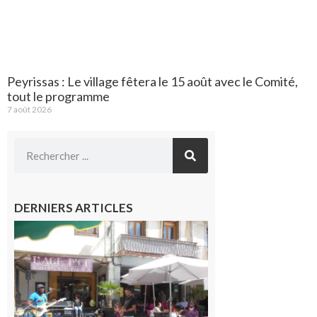
Peyrissas : Le village fêtera le 15 août avec le Comité,
tout le programme
7 août 2026
DERNIERS ARTICLES
Saint-
Gaudens :
Les
prochains
rendez-
vous
musicaux