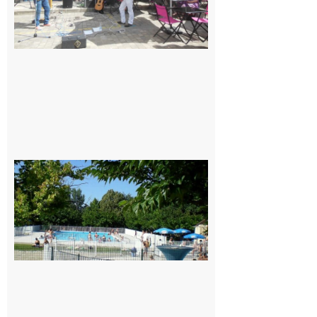
de l’été
7 août 2026
Une soirée
festive en
nocturne à
la piscine
municipale
de Rieux-
Volvestre.
7 août 2026