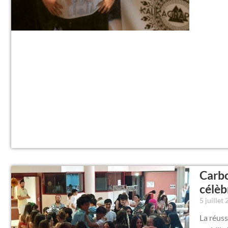
Carbo
célèb
5 juillet
La réuss