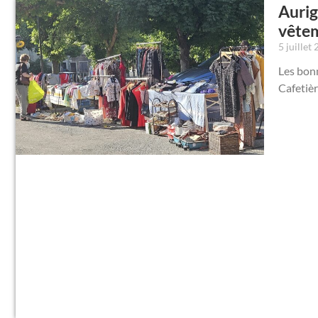
Aurig
vêtem
5 juillet
Les bonn
Cafetièr