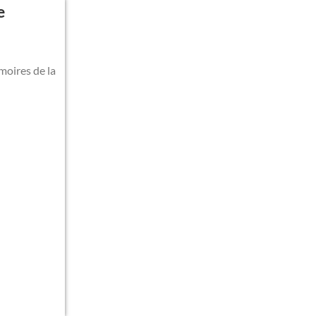
e
moires de la