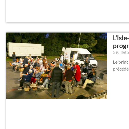
L’Isle
progr
5 juillet
Le princ
précédé 