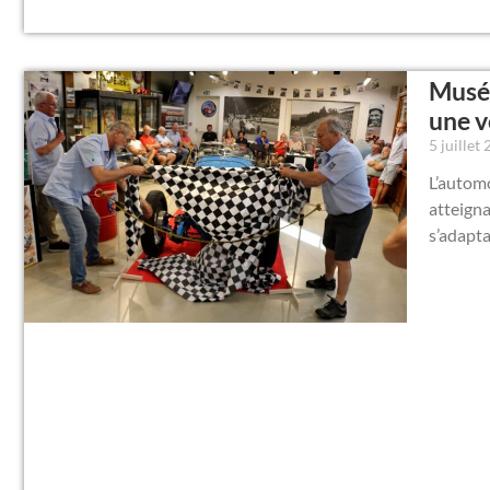
Musée
une v
5 juillet
L’automo
atteigna
s’adapta