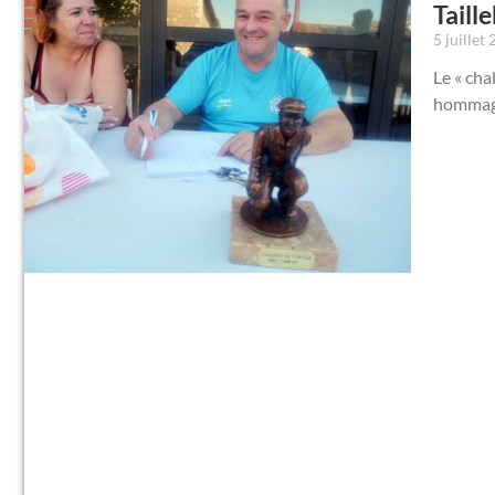
Taill
5 juillet
Le « cha
hommage