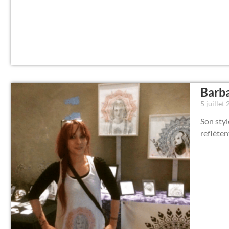
Barba
5 juillet
Son styl
reflèten