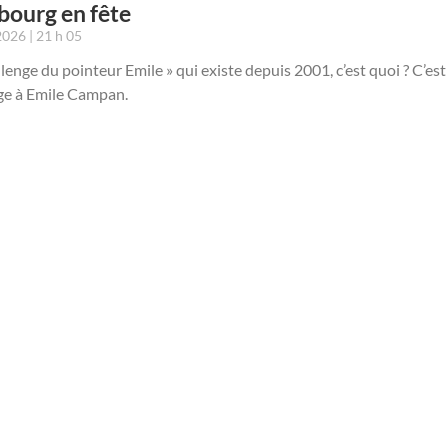
ebourg en fête
 2026
21 h 05
llenge du pointeur Emile » qui existe depuis 2001, c’est quoi ? C’est
 à Emile Campan.