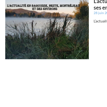
L’act
ses e
28 juin 
L’actual