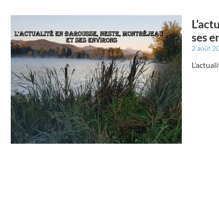
L’act
ses e
2 août 2
L’actual