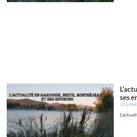
L’act
ses e
12 juille
L’actual