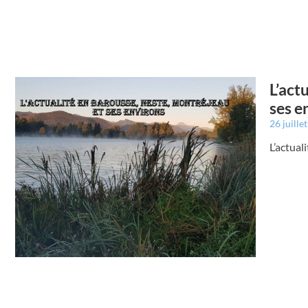
L’act
ses e
26 juille
L’actual