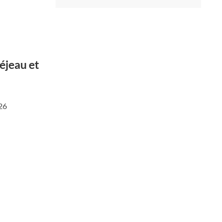
réjeau et
026