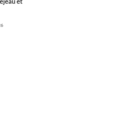
réjeau et
26