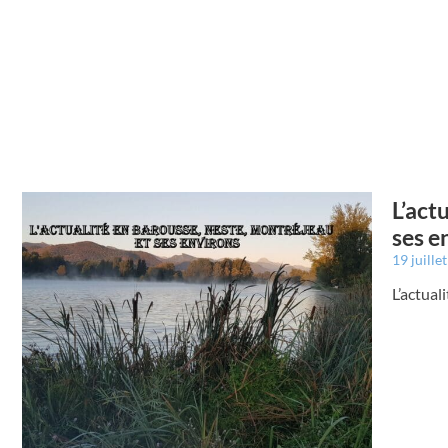
L’act
ses e
19 juille
L’actual