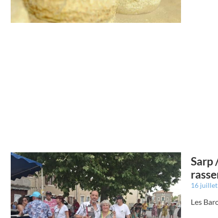
Sarp 
rass
16 juille
Les Baro