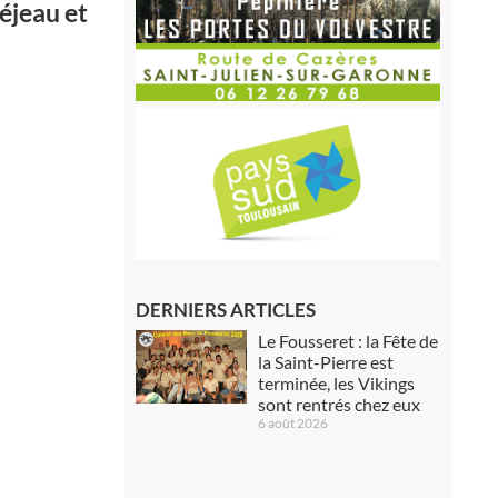
réjeau et
DERNIERS ARTICLES
Le Fousseret : la Fête de
la Saint-Pierre est
terminée, les Vikings
sont rentrés chez eux
6 août 2026