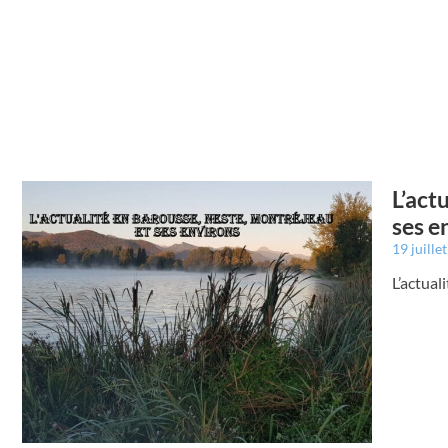
L’act
ses e
19 juille
L’actual