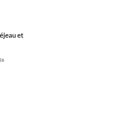
réjeau et
026