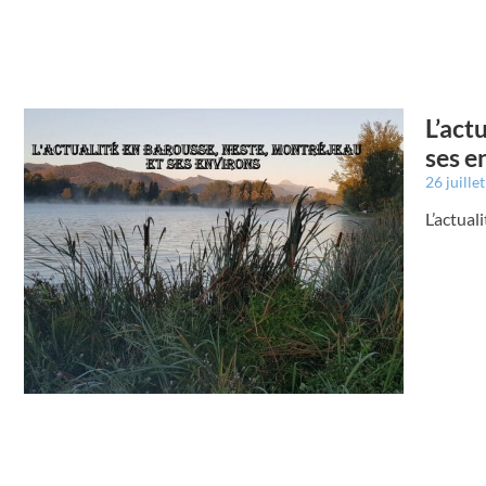
L’act
ses e
26 juille
L’actual