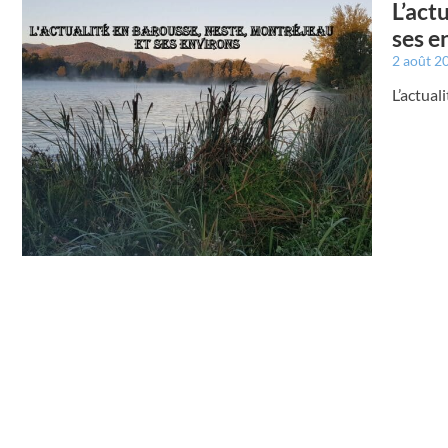
L’act
ses e
2 août 2
L’actual