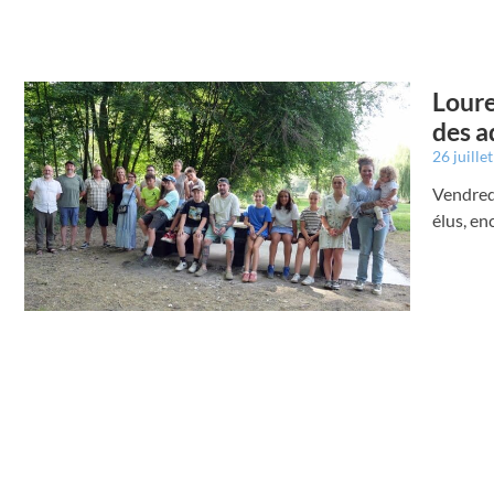
Loure
des a
26 juille
Vendredi
élus, e