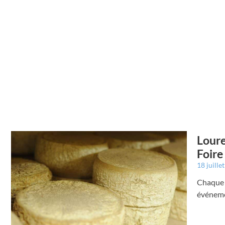
Loure
Foire
18 juille
Chaque p
événem