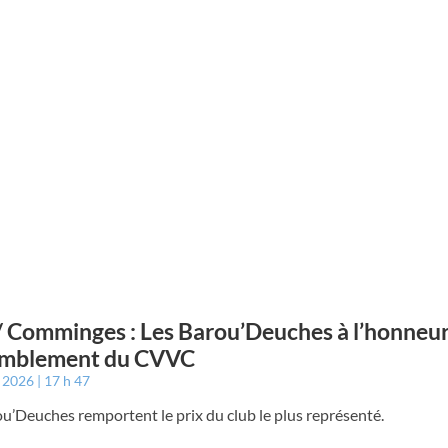
/ Comminges : Les Barou’Deuches à l’honneur
emblement du CVVC
t 2026
17 h 47
u’Deuches remportent le prix du club le plus représenté.