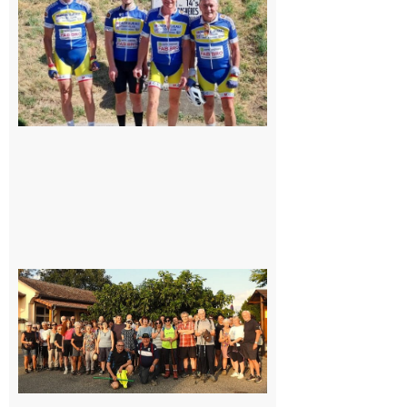
cyclo club
8 août 2026
Saint-
Araille :
la
dernière
rando à
la
fraîche
de la