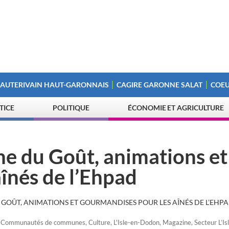
 AUTERIVAIN HAUT-GARONNAIS
CAGIRE GARONNE SALAT
COEU
STICE
POLITIQUE
ÉCONOMIE ET AGRICULTURE
ne du Goût, animations et
înés de l’Ehpad
U GOÛT, ANIMATIONS ET GOURMANDISES POUR LES AÎNÉS DE L’EHP
,
Communautés de communes
,
Culture
,
L'Isle-en-Dodon
,
Magazine
,
Secteur L’I