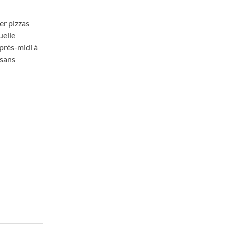
er pizzas
uelle
après-midi à
 sans