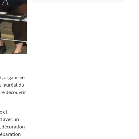
t, organisée
e lauréat du
ire découvrir
e et
d avec un
, décoration
préparation