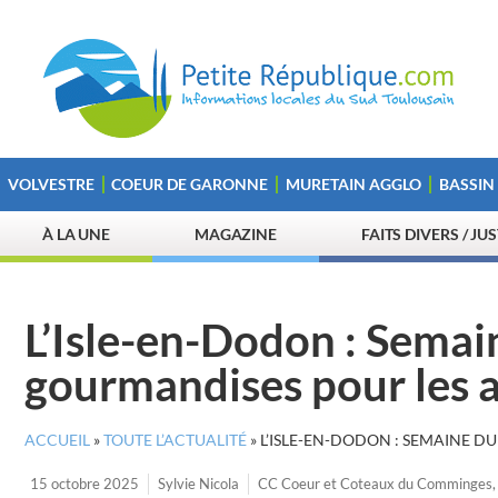
VOLVESTRE
COEUR DE GARONNE
MURETAIN AGGLO
BASSIN
À LA UNE
MAGAZINE
FAITS DIVERS / JU
L’Isle-en-Dodon : Semai
gourmandises pour les a
ACCUEIL
»
TOUTE L’ACTUALITÉ
»
L’ISLE-EN-DODON : SEMAINE D
15 octobre 2025
Sylvie Nicola
CC Coeur et Coteaux du Comminges