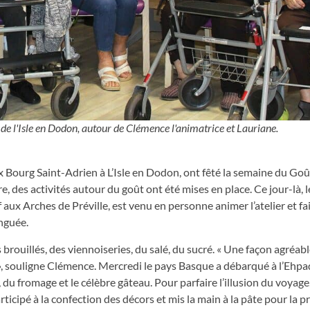
e l'Isle en Dodon, autour de Clémence l'animatrice et Lauriane.
x Bourg Saint-Adrien à L’Isle en Dodon, ont fêté la semaine du Goû
, des activités autour du goût ont été mises en place. Ce jour-là, l
x Arches de Préville, est venu en personne animer l’atelier et fa
inguée.
 brouillés, des viennoiseries, du salé, du sucré. « Une façon agréabl
 souligne Clémence. Mercredi le pays Basque a débarqué à l’Ehpa
du fromage et le célèbre gâteau. Pour parfaire l’illusion du voyage
ticipé à la confection des décors et mis la main à la pâte pour la 