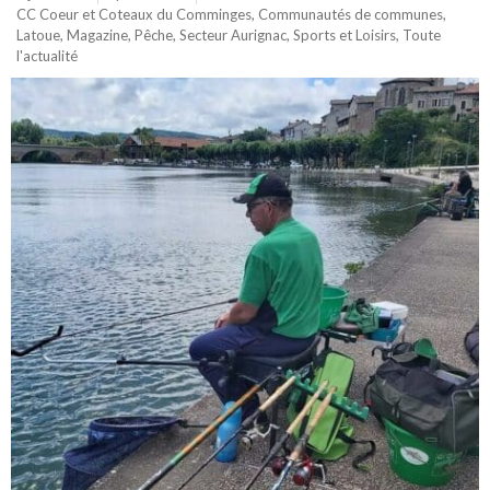
CC Coeur et Coteaux du Comminges
,
Communautés de communes
,
Latoue
,
Magazine
,
Pêche
,
Secteur Aurignac
,
Sports et Loisirs
,
Toute
l'actualité