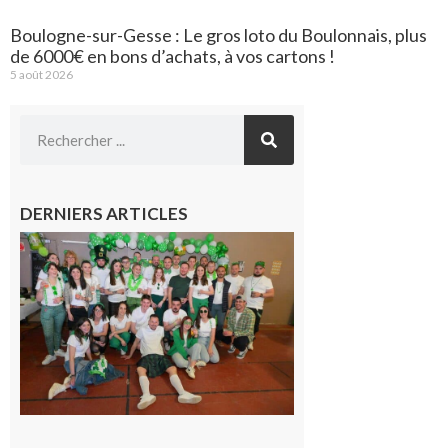
Boulogne-sur-Gesse : Le gros loto du Boulonnais, plus
de 6000€ en bons d’achats, à vos cartons !
5 août 2026
DERNIERS ARTICLES
Boulogne-
sur-Gesse :
Quatre jours
de fête avec
le Comité, un
programme
exceptionnel
6 août 2026