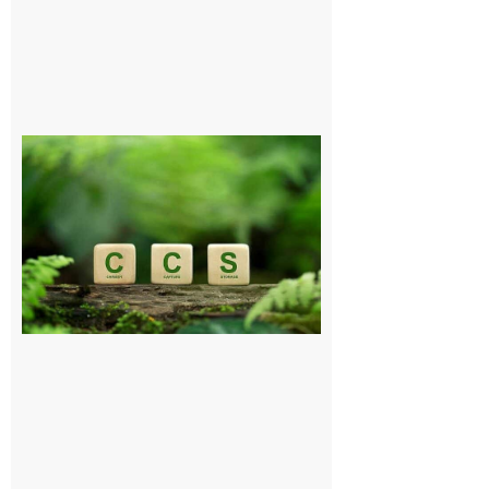
Comminges
et Piémont
Pyrénéen :
Consultation
publique sur
le projet de
stockage
souterrain
de CO2
5 août 2026