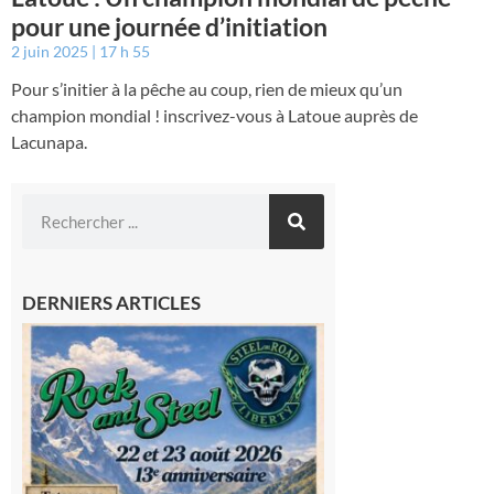
pour une journée d’initiation
2 juin 2025
17 h 55
Pour s’initier à la pêche au coup, rien de mieux qu’un
champion mondial ! inscrivez-vous à Latoue auprès de
Lacunapa.
DERNIERS ARTICLES
Loures-
Barousse :
Rock and
Steel : de
belles
mécaniques,
du rock, de
la