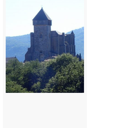
Comminges
: 1ère
édition du
village des
patrimoines
du
Comminges
9 août 2026