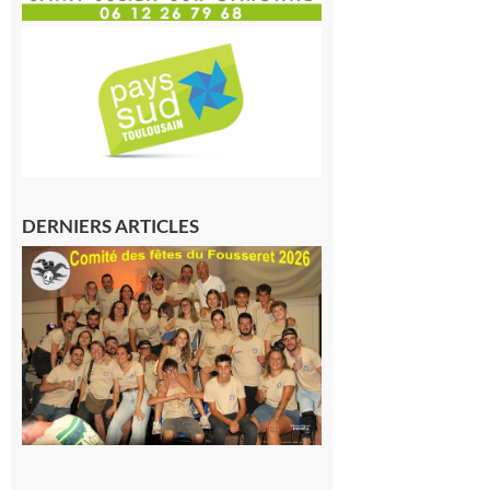
DERNIERS ARTICLES
Le
Fousseret :
la Fête de
la Saint-
Pierre est
terminée,
les Vikings
sont
rentrés
chez eux
6 août 2026