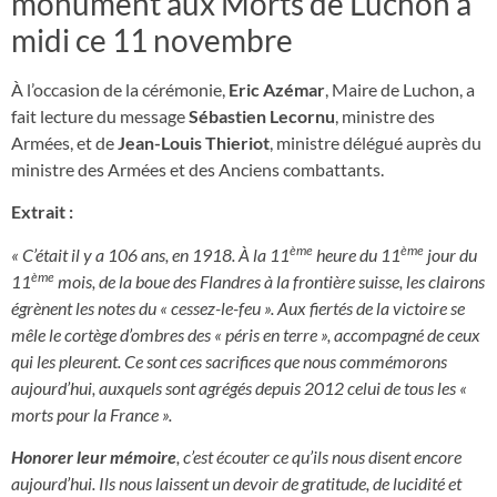
monument aux Morts de Luchon à
midi ce 11 novembre
À l’occasion de la cérémonie,
Eric Azémar
, Maire de Luchon, a
fait lecture du message
Sébastien Lecornu
, ministre des
Armées, et de
Jean-Louis Thieriot
, ministre délégué auprès du
ministre des Armées et des Anciens combattants.
Extrait :
ème
ème
« C’était il y a 106 ans, en 1918. À la 11
heure du 11
jour du
ème
11
mois, de la boue des Flandres à la frontière suisse, les clairons
égrènent les notes du « cessez-le-feu ». Aux fiertés de la victoire se
mêle le cortège d’ombres des « péris en terre », accompagné de ceux
qui les pleurent. Ce sont ces sacrifices que nous commémorons
aujourd’hui, auxquels sont agrégés depuis 2012 celui de tous les «
morts pour la France ».
Honorer leur mémoire
, c’est écouter ce qu’ils nous disent encore
aujourd’hui.
Ils nous laissent un devoir de gratitude, de lucidité et