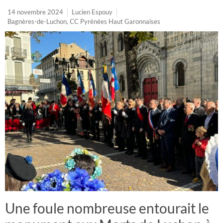
14 novembre 2024
Lucien Espouy
Bagnères-de-Luchon
,
CC Pyrénées Haut Garonnaises
Une foule nombreuse entourait le