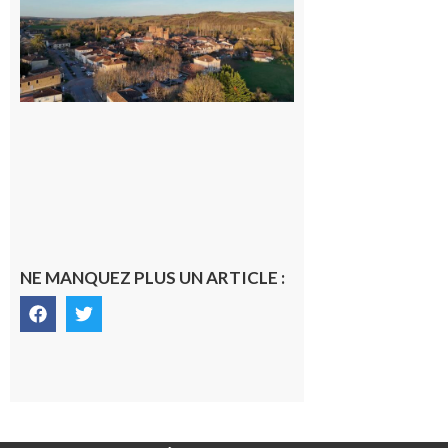
médecin
généraliste
dans la cité
gersoise
6 août 2026
NE MANQUEZ PLUS UN ARTICLE :