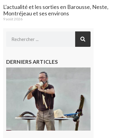
L’actualité et les sorties en Barousse, Neste,
Montréjeau et ses environs
9 août 2026
DERNIERS ARTICLES
Aurignac :
Flûtes
ancestrales
et
observation
céleste au
Musée de
l’Aurignacien
pour un
voyage hors
du temps
10 août 2026