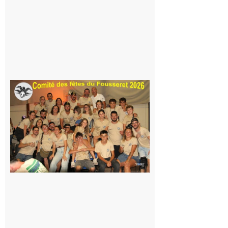
Même pas
peur, avec
la Maison
de la
Famille
itinérante
7 août 2026
Le
Fousseret :
la Fête de
la Saint-
Pierre est
terminée,
les Vikings
sont
rentrés
chez eux
6 août 2026