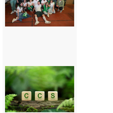
le Comité, un
programme
exceptionnel
6 août 2026
Comminges
et Piémont
Pyrénéen :
Consultation
publique sur
le projet de
stockage
souterrain
de CO2
5 août 2026