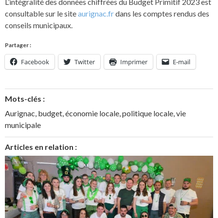
L’intégralité des données chiffrées du Budget Primitif 2023 est
consultable sur le site
aurignac.fr
dans les comptes rendus des
conseils municipaux.
Partager :
Facebook
Twitter
Imprimer
E-mail
Mots-clés :
Aurignac
,
budget
,
économie locale
,
politique locale
,
vie
municipale
Articles en relation :