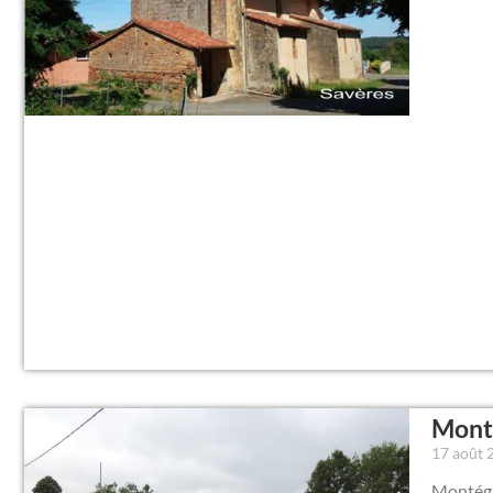
Monté
17 août
Montégu