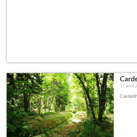
Carde
17 août
Cardeilh