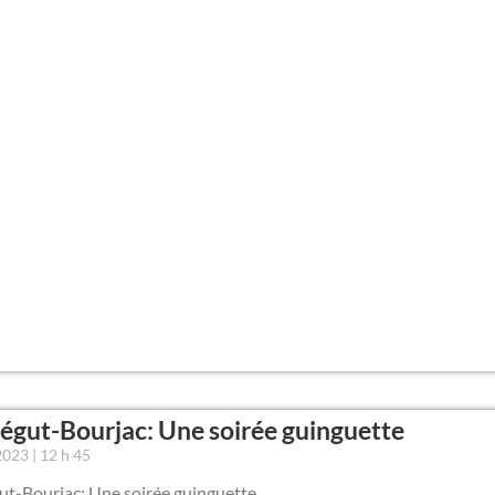
gut-Bourjac: Une soirée guinguette
 2023
12 h 45
t-Bourjac: Une soirée guinguette