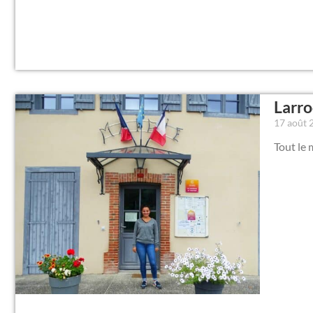
Larro
17 août
Tout le