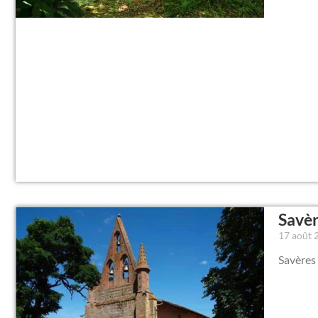
Savèr
17 août
Savères 