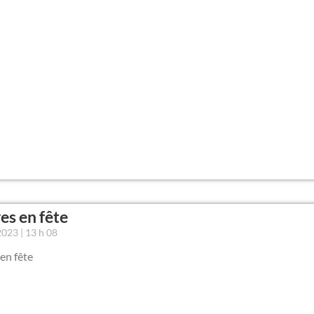
es en fête
 2023
13 h 08
en fête