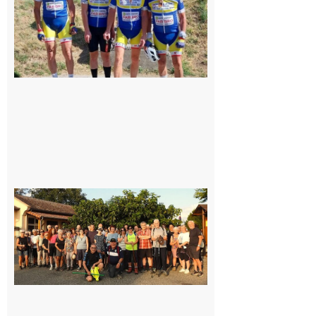
8 août 2026
Saint-
Araille :
la
dernière
rando à
la
fraîche
de la
saison
était à