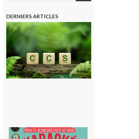
DERNIERS ARTICLES
Comminges
et Piémont
Pyrénéen :
Consultation
publique sur
le projet de
stockage
souterrain
de CO2
5 août 2026
Saint-
Blancard