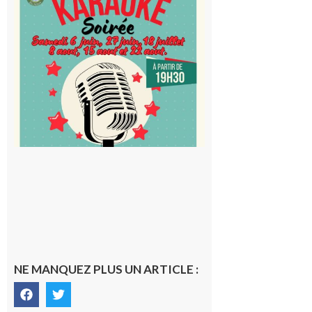
Cap
d’Astarac
: Soirée
karaoké
au Proxi,
à vous le
micro !
5 août 2026
NE MANQUEZ PLUS UN ARTICLE :