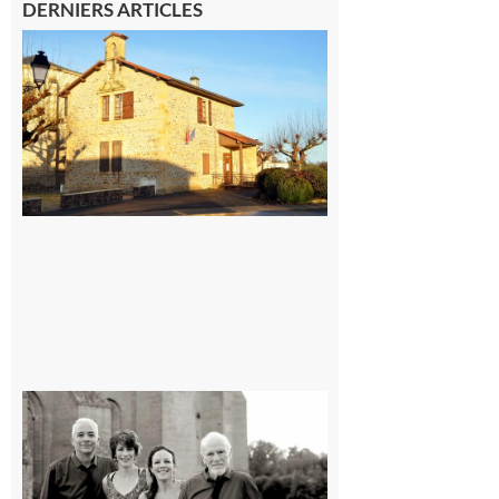
DERNIERS ARTICLES
Franquevielle
: La fête au
village !
7 août 2026
Rieux-
Volvestre
« Canaletto »
en concert !
7 août 2026