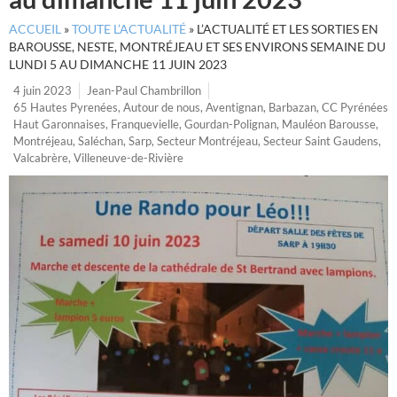
ACCUEIL
»
TOUTE L’ACTUALITÉ
»
L’ACTUALITÉ ET LES SORTIES EN
BAROUSSE, NESTE, MONTRÉJEAU ET SES ENVIRONS SEMAINE DU
LUNDI 5 AU DIMANCHE 11 JUIN 2023
4 juin 2023
Jean-Paul Chambrillon
65 Hautes Pyrenées
,
Autour de nous
,
Aventignan
,
Barbazan
,
CC Pyrénées
Haut Garonnaises
,
Franquevielle
,
Gourdan-Polignan
,
Mauléon Barousse
,
Montréjeau
,
Saléchan
,
Sarp
,
Secteur Montréjeau
,
Secteur Saint Gaudens
,
Valcabrère
,
Villeneuve-de-Rivière