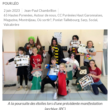
POUR LÉO
2 juin 2023
Jean-Paul Chambrillon
65 Hautes Pyrenées
,
Autour de nous
,
CC Pyrénées Haut Garonnaises
,
Magazine
,
Montréjeau
,
Où sortir?
,
Ponlat-Taillebourg
,
Sarp
,
Social
,
Valcabrère
A la poursuite des étoiles lors d'une précédente manifestation
(archive JPC)