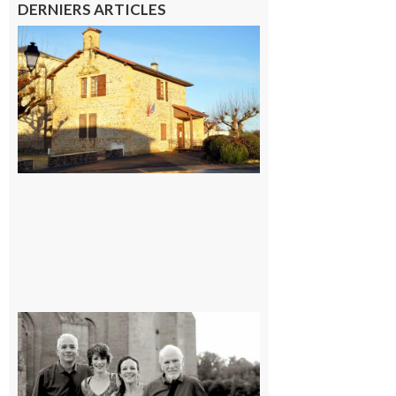
DERNIERS ARTICLES
Franquevielle
: La fête au
village !
7 août 2026
Rieux-
Volvestre
« Canaletto »
en concert !
7 août 2026