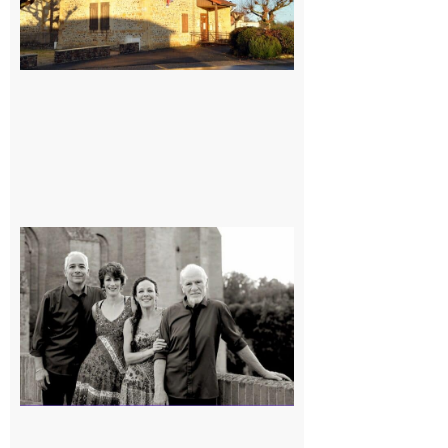
Rieux-
Volvestre
« Canaletto »
en concert !
7 août 2026