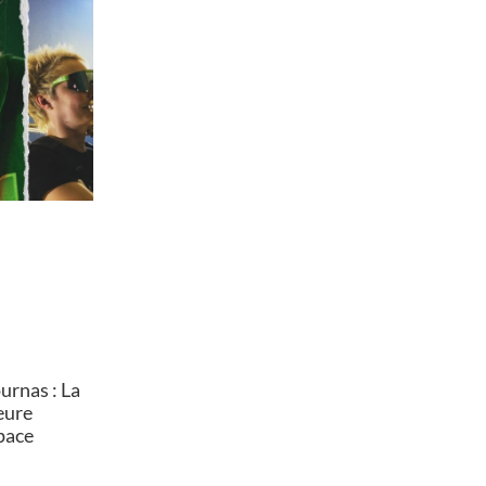
rnas : La
heure
pace