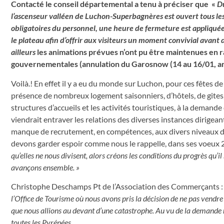
Contacté le conseil départemental a tenu à préciser que «
Du
l’ascenseur valléen de Luchon-Superbagnères est ouvert tous les 
obligatoires du personnel, une heure de fermeture est appliqué
le plateau afin d’offrir aux visiteurs un moment convivial avan
ailleurs
les animations prévues n’ont pu être maintenues en r
gouvernementales (annulation du Garosnow (14 au 16/01, a
Voilà.! En effet il y a eu du monde sur Luchon, pour ces fêtes 
présence de nombreux logement saisonniers, d’hôtels, de gites,
structures d’accueils et les activités touristiques, à la demande d
viendrait entraver les relations des diverses instances dirigeant
manque de recrutement, en compétences, aux divers niveaux de
devons garder espoir comme nous le rappelle, dans ses voeux 2
qu’elles ne nous divisent
, alors c
réons
les conditions du progrès
qu’il
avançons ensemble. »
Christophe Deschamps Pt de l’Association des Commerçants :
l’Office de Tourisme où nous avons pris la décision de ne pas vendr
que nous allions au devant d’une catastrophe. Au vu de la demande nou
toutes les Pyrénées.