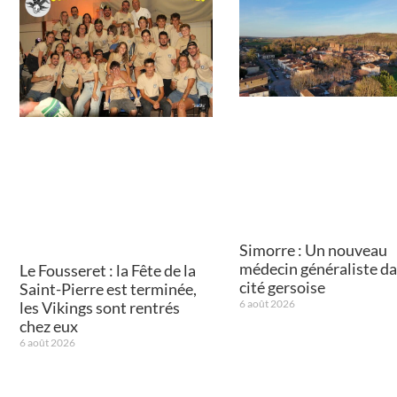
Simorre : Un nouveau
médecin généraliste da
Le Fousseret : la Fête de la
cité gersoise
Saint-Pierre est terminée,
6 août 2026
les Vikings sont rentrés
chez eux
6 août 2026