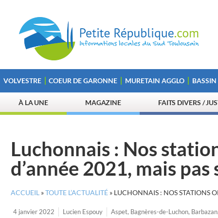
VOLVESTRE
COEUR DE GARONNE
MURETAIN AGGLO
BASSIN
À LA UNE
MAGAZINE
FAITS DIVERS / JU
Luchonnais : Nos stations
d’année 2021, mais pas
ACCUEIL
»
TOUTE L’ACTUALITÉ
»
LUCHONNAIS : NOS STATIONS ON
4 janvier 2022
Lucien Espouy
Aspet
,
Bagnères-de-Luchon
,
Barbazan