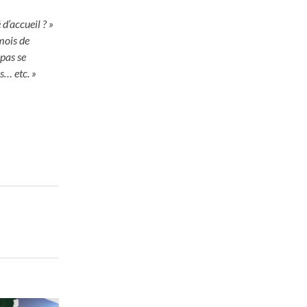
d’accueil ? »
 mois de
pas se
s… etc. »