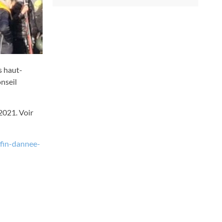
s haut-
nseil
2021. Voir
-fin-dannee-