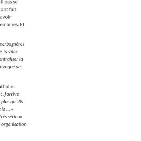
il pas se
ont fait
ouvoir
semaines. Et
Superbagnères
 la ville,
ntraliser la
provoqué des
thalie :
 , j’arrive
is plus qu’UN
t la … «
très sérieux
l organisation