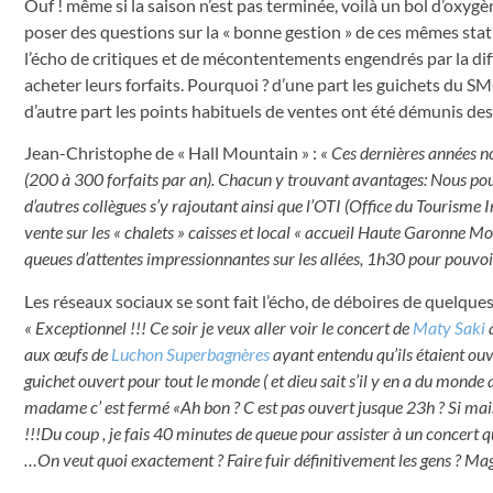
Ouf ! même si la saison n’est pas terminée, voilà un bol d’oxygèn
poser des questions sur la « bonne gestion » de ces mêmes stati
l’écho de critiques et de mécontentements engendrés par la dif
acheter leurs forfaits. Pourquoi ? d’une part les guichets du 
d’autre part les points habituels de ventes ont été démunis de
Jean-Christophe de « Hall Mountain » :
« Ces dernières années no
(200 à 300 forfaits par an). Chacun y trouvant avantages: Nous pour u
d’autres collègues s’y rajoutant ainsi que l’OTI (Office du Tourisme
vente sur les « chalets » caisses et local « accueil Haute Garonne Mo
queues d’attentes impressionnantes sur les allées, 1h30 pour pouvoir 
Les réseaux sociaux se sont fait l’écho, de déboires de quelques
« Exceptionnel !!! Ce soir je veux aller voir le concert de
Maty Saki
aux œufs de
Luchon Superbagnères
ayant entendu qu’ils étaient ouve
guichet ouvert pour tout le monde ( et dieu sait s’il y en a du monde qu
madame c’ est fermé «Ah bon ? C est pas ouvert jusque 23h ? Si mais d
!!!Du coup , je fais 40 minutes de queue pour assister à un concert q
…On veut quoi exactement ? Faire fuir définitivement les gens ? Magn