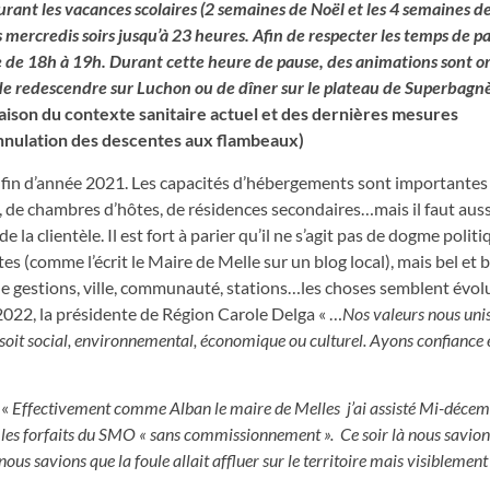
rant les vacances scolaires (2 semaines de Noël et les 4 semaines de 
mercredis soirs jusqu’à 23 heures. Afin de respecter les temps de p
e de 18h à 19h. Durant cette heure de pause, des animations sont o
t de redescendre sur Luchon ou de dîner sur le plateau de Superbagnè
aison du contexte sanitaire actuel et des dernières mesures
nnulation des descentes aux flambeaux)
de fin d’année 2021. Les capacités d’hébergements sont importantes 
 de chambres d’hôtes, de résidences secondaires…mais il faut auss
e la clientèle. Il est fort à parier qu’il ne s’agit pas de dogme politi
es (comme l’écrit le Maire de Melle sur un blog local), mais bel et 
 gestions, ville, communauté, stations…les choses semblent évol
022, la présidente de Région Carole Delga « …
Nos valeurs nous uni
 soit
social,
environnemental,
économique
ou
culturel.
Ayons confiance 
 «
Effectivement comme Alban le maire de Melles j’ai assisté Mi-déce
e les forfaits du SMO « sans commissionnement ». Ce soir là nous savion
s savions que la foule allait affluer sur le territoire mais visiblement