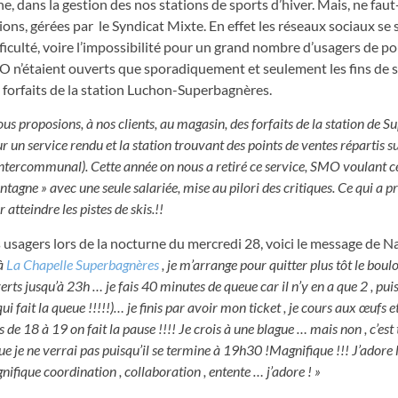
e, dans la gestion des nos stations de sports d’hiver. Mais, ne faut-
ons, gérées par le Syndicat Mixte. En effet les réseaux sociaux se s
ficulté, voire l’impossibilité pour un grand nombre d’usagers de p
SMO n’étaient ouverts que sporadiquement et seulement les fins de 
s forfaits de la station Luchon-Superbagnères.
us proposions, à nos clients, au magasin, des forfaits de la station de 
n service rendu et la station trouvant des points de ventes répartis sur
 Intercommunal). Cette année on nous a retiré ce service, SMO voulant ce
ntagne » avec une seule salariée, mise au pilori des critiques. Ce qui a 
atteindre les pistes de skis.!!
 usagers lors de la nocturne du mercredi 28, voici le message de Na
à
La Chapelle Superbagnères
, je m’arrange pour quitter plus tôt le boulot
rts jusqu’à 23h … je fais 40 minutes de queue car il n’y en a que 2 , pu
i fait la queue !!!!!)… je finis par avoir mon ticket , je cours aux œufs e
e 18 à 19 on fait la pause !!!! Je crois à une blague … mais non , c’est 
ue je ne verrai pas puisqu’il se termine à 19h30 !Magnifique !!! J’adore 
ifique coordination , collaboration , entente … j’adore ! »