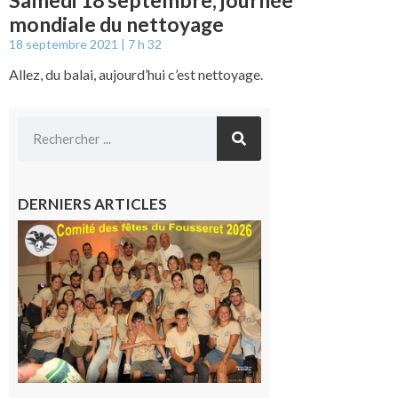
Samedi 18 septembre, journée
mondiale du nettoyage
18 septembre 2021
7 h 32
Allez, du balai, aujourd’hui c’est nettoyage.
DERNIERS ARTICLES
Le
Fousseret :
la Fête de
la Saint-
Pierre est
terminée,
les Vikings
sont
rentrés
chez eux
6 août 2026