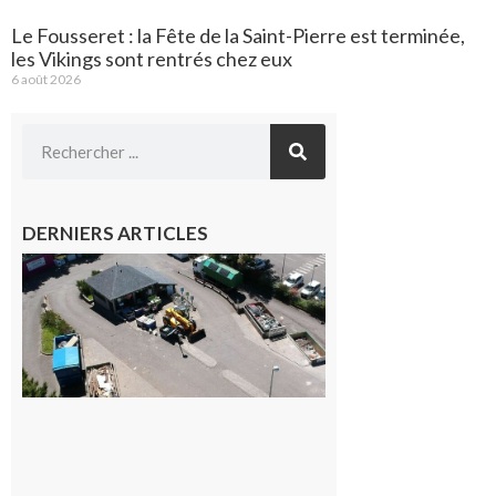
Le Fousseret : la Fête de la Saint-Pierre est terminée,
les Vikings sont rentrés chez eux
6 août 2026
DERNIERS ARTICLES
Offre
d’emploi :
Le
SMECTOM
65 recrute à
Capvern
7 août 2026