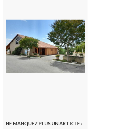
Peyrissas :
Le village
fêtera le 15
août avec le
Comité,
tout le
programme
7 août 2026
NE MANQUEZ PLUS UN ARTICLE :