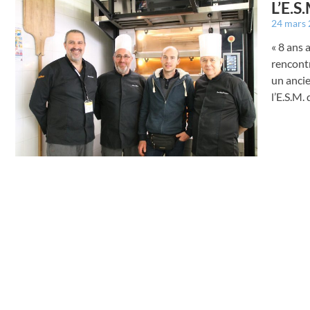
L’E.S.
24 mars
« 8 ans 
rencontr
un ancie
l’E.S.M.