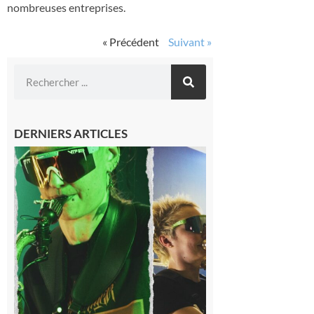
nombreuses entreprises.
« Précédent
Suivant »
DERNIERS ARTICLES
Cassagnabère-
Tournas : La
Pistouflerie à
l’heure
cosmique avec
Space
Meringue
6 août 2026