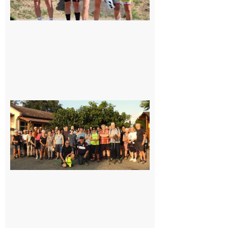
Saint-
Araille :
la
dernière
rando à
la
fraîche
de la
saison
était à
Cazac
8 août
2026